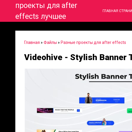
проекты для after
ГЛАВНАЯ СТРАН
effects лучшее
Главная
»
Файлы
»
Разные проекты для after effects
Videohive - Stylish Banner 