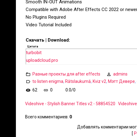
Smooth IN-OUT Animations
Compatible with Adobe After Effects CC 2022 or newe
No Plugins Required
Video Tutorial Included
Скачать | Download:
Цитата
turbobit
uploadcloud.pro
Разные проекты для after effects
admins
to listen enigma
,
Rātslaukumā
,
Kviz v2
,
Мэтт Девере
,
62
0
0.0
/
0
Videohive - Stylish Banner Titles v2 - 58854520
Videohive
Всего комментариев
:
0
Добавлять комментарии могу
[
Р