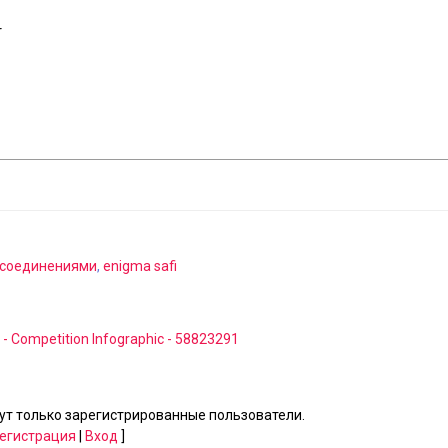
r
соединениями
,
enigma safi
 - Competition Infographic - 58823291
т только зарегистрированные пользователи.
егистрация
|
Вход
]