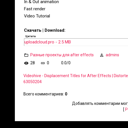
In & Out animation
Fast render
Video Tutorial
Скачать | Download:
Цитата
uploadcloud.pro - 2.5 MB
Разные проекты для after effects
admins
28
0
0.0
/
0
Videohive - Displacement Titles for After Effects | Dist
63050204
Всего комментариев
:
0
Добавлять комментарии могу
[
Р