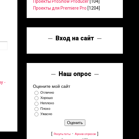
Проекты ProShow Producer
[104]
Проекты для Premiere Pro
[1204]
Вход на сайт
Наш опрос
y -
Оцените мой сайт
Отлично
Хорошо
Неплохо
Плохо
Ужасно
[
·
]
Результаты
Архив опросов