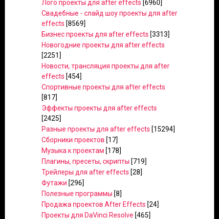
Лого проекты для after effects
[6960]
Свадебные - слайд шоу проекты для after
effects
[8569]
Бизнес проекты для after effects
[3313]
Новогодние проекты для after effects
[2251]
Новости, трансляция проекты для after
effects
[454]
Спортивные проекты для after effects
[817]
Эффекты проекты для after effects
[2425]
Разные проекты для after effects
[15294]
Сборники проектов
[17]
Музыка к проектам
[178]
Плагины, пресеты, скрипты
[719]
Трейлеры для after effects
[28]
Футажи
[296]
Полезные программы
[8]
Продажа проектов After Effects
[24]
Проекты для DaVinci Resolve
[465]