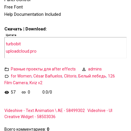
Free Font
Help Documentation Included
Скачать | Download:
Цитата
turbobit
uploadcloud.pro
Разные проекты для after effects
admins
for Women
,
César Bañuelos
,
Clitoris
,
Белый лебедь
,
126
Film Camera
,
Kviz v2
57
0
0.0
/
0
Videohive - Text Animation \ AE - 58499302
Videohive - UI
Creative Widget - 58503036
Всего комментариев
:
0