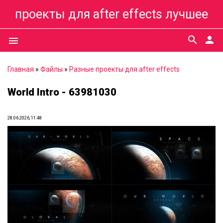
проекты для after effects лучшее
search
person
menu
Главная
»
Файлы
»
Разные проекты для after effects
World Intro - 63981030
28.06.2026, 11:48