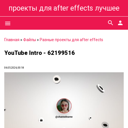
проекты для after effects лучшее
search
person
menu
Главная
»
Файлы
»
Разные проекты для after effects
YouTube Intro - 62199516
06.05.2026, 00:18