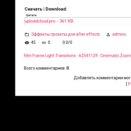
Скачать | Download:
Цитата
uploadcloud.pro - 361 KB
Эффекты проекты для after effects
admins
45
0
0.0
/
0
Film Frame Light Transitions - 62541129
Cinematic Zoom 
Всего комментариев
:
0
Добавлять комментарии могу
[
Р