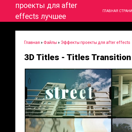
проекты для after
ГЛАВНАЯ СТРАН
effects лучшее
Главная
»
Файлы
»
Эффекты проекты для after effects
3D Titles - Titles Transitio