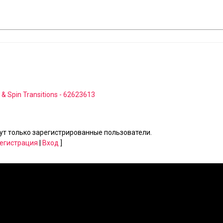
& Spin Transitions - 62623613
т только зарегистрированные пользователи.
егистрация
|
Вход
]