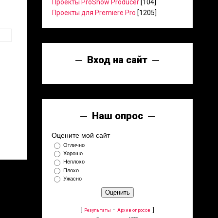
Проекты ProShow Producer
[104]
Проекты для Premiere Pro
[1205]
Вход на сайт
Наш опрос
Оцените мой сайт
Отлично
Хорошо
Неплохо
Плохо
Ужасно
[
·
]
Результаты
Архив опросов