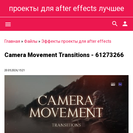
проекты для after effects лучшее
search
person
menu
Главная
»
Файлы
»
Эффекты проекты для after effects
Camera Movement Transitions - 61273266
20.05.2026, 15:21