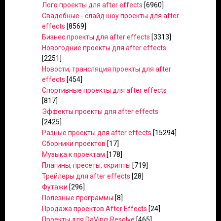
Лого проекты для after effects
[6960]
Свадебные - слайд шоу проекты для after
effects
[8569]
Бизнес проекты для after effects
[3313]
Новогодние проекты для after effects
[2251]
Новости, трансляция проекты для after
effects
[454]
Спортивные проекты для after effects
[817]
Эффекты проекты для after effects
[2425]
Разные проекты для after effects
[15294]
Сборники проектов
[17]
Музыка к проектам
[178]
Плагины, пресеты, скрипты
[719]
Трейлеры для after effects
[28]
Футажи
[296]
Полезные программы
[8]
Продажа проектов After Effects
[24]
Проекты для DaVinci Resolve
[465]