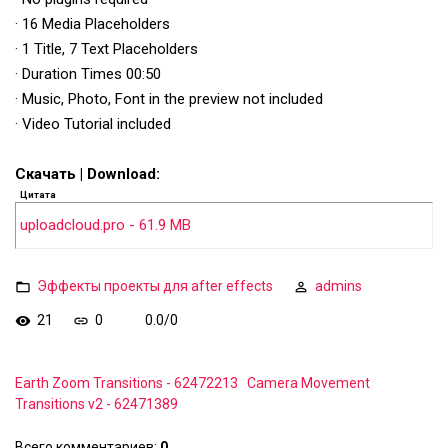
· 16 Media Placeholders
· 1 Title, 7 Text Placeholders
· Duration Times 00:50
· Music, Photo, Font in the preview not included
· Video Tutorial included
Скачать | Download:
Цитата
uploadcloud.pro - 61.9 MB
Эффекты проекты для after effects
admins
21
0
0.0
/
0
Earth Zoom Transitions - 62472213
Camera Movement
Transitions v2 - 62471389
Всего комментариев
:
0