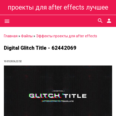
проекты для after effects лучшее
search
person
menu
Главная
»
Файлы
»
Эффекты проекты для after effects
Digital Glitch Title - 62442069
10.05.2026, 22:52