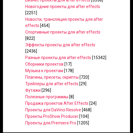
Бизнес проекты для after effects
[3338]
Новогодние проекты для after effects
[2251]
Новости, трансляция проекты для after
effects
[454]
Спортивные проекты для after effects
[822]
Эффекты проекты для after effects
[2436]
Разные проекты для after effects
[15342]
Сборники проектов
[17]
Музыка к проектам
[178]
Плагины, пресеты, скрипты
[720]
Трейлеры для after effects
[29]
Футажи
[296]
Полезные программы
[8]
Продажа проектов After Effects
[24]
Проекты для DaVinci Resolve
[468]
Проекты ProShow Producer
[104]
Проекты для Premiere Pro
[1205]