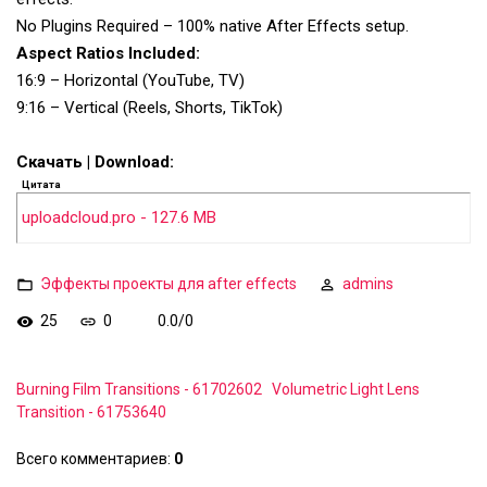
No Plugins Required – 100% native After Effects setup.
Aspect Ratios Included:
16:9 – Horizontal (YouTube, TV)
9:16 – Vertical (Reels, Shorts, TikTok)
Скачать | Download:
Цитата
uploadcloud.pro - 127.6 MB
Эффекты проекты для after effects
admins
25
0
0.0
/
0
Burning Film Transitions - 61702602
Volumetric Light Lens
Transition - 61753640
Всего комментариев
:
0