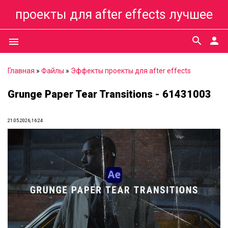
проекты для after effects лучшее
search
person
menu
Главная
»
Файлы
»
Эффекты проекты для after effects
Grunge Paper Tear Transitions - 61431003
21.05.2026, 16:24