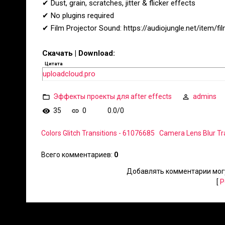
✔ Dust, grain, scratches, jitter & flicker effects
✔ No plugins required
✔ Film Projector Sound: https://audiojungle.net/item/f
Скачать | Download:
Цитата
uploadcloud.pro
Эффекты проекты для after effects
admins
35
0
0.0
/
0
Colors Glitch Transitions - 61076685
Camera Lens Blur Tr
Всего комментариев
:
0
Добавлять комментарии могу
[
Р