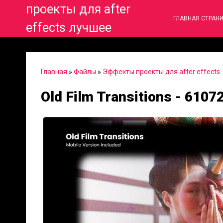
проекты для after
ГЛАВНАЯ СТРАН
effects лучшее
Главная
»
Файлы
»
Эффекты проекты для after effects
Old Film Transitions - 6107