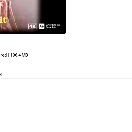
ired | 196.4 MB
8