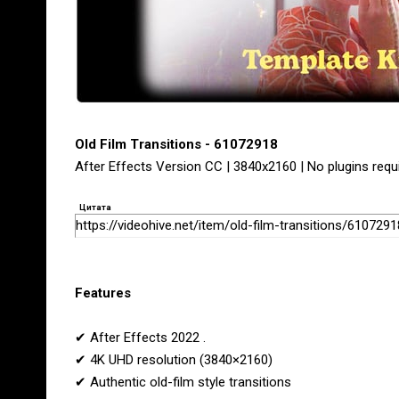
Old Film Transitions - 61072918
After Effects Version CC | 3840x2160 | No plugins requ
Цитата
https://videohive.net/item/old-film-transitions/6107291
Features
✔ After Effects 2022 .
✔ 4K UHD resolution (3840×2160)
✔ Authentic old-film style transitions