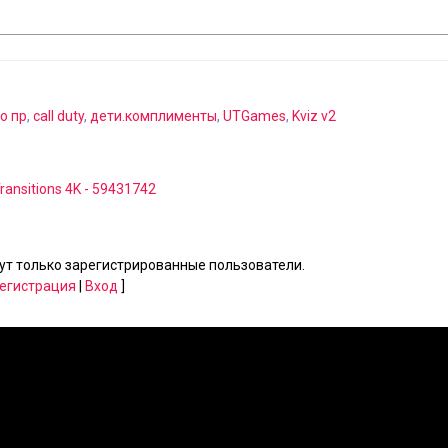
о пр
,
call duty
,
дети.комплименты
,
UTGames
,
Kviz v2
Transitions 4K - 59431742
т только зарегистрированные пользователи.
егистрация
|
Вход
]