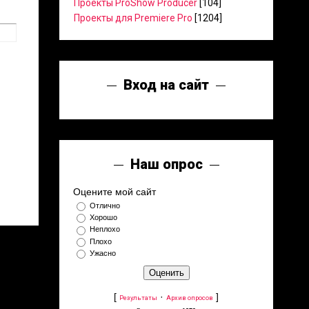
Проекты ProShow Producer
[104]
Проекты для Premiere Pro
[1204]
Вход на сайт
Наш опрос
Оцените мой сайт
Отлично
Хорошо
Неплохо
Плохо
Ужасно
[
·
]
Результаты
Архив опросов