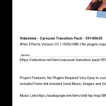
Videohive - Carousel Transition Pack - 59140635
After Effects Version CC | 1920x1080 | No plugins requ
Цитата
https://videohive.net/item/carousel-transition-pack/5
Project Features: No Plugins Required Very Easy to cus
included Fonts link included Used Music, Images and Vide
Music Link:https://audiojungle.net/item/chill-hip-hop/5