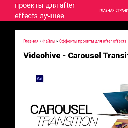
проекты для after
ГЛАВНАЯ СТРАН
effects лучшее
Главная
»
Файлы
»
Эффекты проекты для after effects
Videohive - Carousel Trans