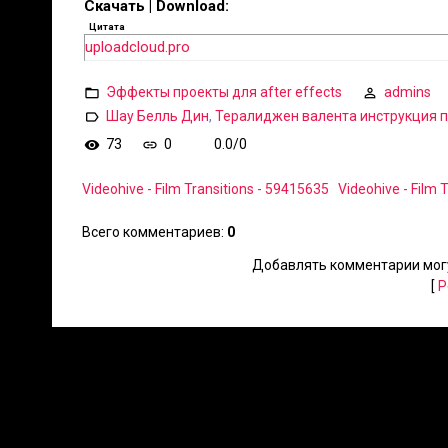
Скачать | Download:
Цитата
uploadcloud.pro
Эффекты проекты для after effects
admins
Шау Белль Дин
,
Тералиджен валента инструкция п
73
0
0.0
/
0
Videohive - Film Transitions - 59415635
Videohive - Film 
Всего комментариев
:
0
Добавлять комментарии могу
[
Р