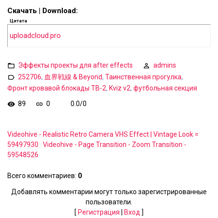
Скачать | Download:
Цитата
uploadcloud.pro
Эффекты проекты для after effects
admins
252706
,
血界戦線 & Beyond
,
Таинственная прогулка
,
Фронт кровавой блокады ТВ-2
,
Kviz v2
,
футбольная секция
89
0
0.0
/
0
Videohive - Realistic Retro Camera VHS Effect | Vintage Look =
59497930
Videohive - Page Transition - Zoom Transition -
59548526
Всего комментариев
:
0
Добавлять комментарии могут только зарегистрированные
пользователи.
[
Регистрация
|
Вход
]