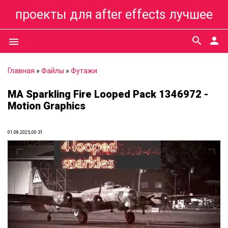
проекты для after effects лучшее
search
person
menu
Главная
»
Файлы
»
Футажи
MA Sparkling Fire Looped Pack 1346972 -
Motion Graphics
01.08.2025, 00:31