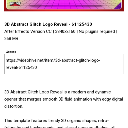
3D Abstract Glitch Logo Reveal - 61125430
After Effects Version CC | 3840x2160 | No plugins required |
268 MB
Цитата
https://videohive.net/item/3d-abstract-glitch-logo-
reveal/61125430
3D Abstract Glitch Logo Reveal is a modern and dynamic
opener that merges smooth 3D fluid animation with edgy digital
distortion.
This template features trendy 3D organic shapes, retro-
futuristic grid backgrounds, and vibrant neon aesthetics, all