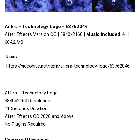
Ai Era - Technology Logo - 63762046
After Effects Version CC | 3840x2160 |
Music included 🎸
|
604.2 MB
Цитата
https://videohive.net/item/ai-era-technology-logo/63762046
AI Era – Technology Logo
3840×2160 Resolution
11 Seconds Duration
After Effects CC 2026 and Above
No Plugins Required
Скачать | Download: