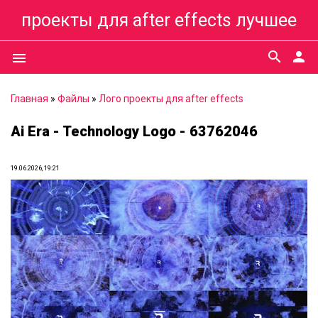
проекты для after effects лучшее
search
person
menu
Главная
»
Файлы
»
Лого проекты для after effects
Ai Era - Technology Logo - 63762046
19.06.2026, 19:21