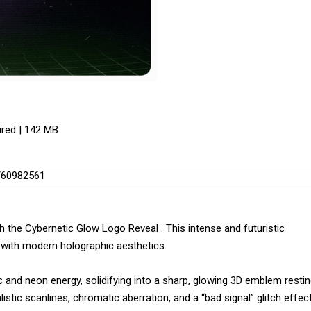
ired | 142 MB
l/60982561
th the Cybernetic Glow Logo Reveal . This intense and futuristic
n with modern holographic aesthetics.
c and neon energy, solidifying into a sharp, glowing 3D emblem resti
listic scanlines, chromatic aberration, and a “bad signal” glitch effec