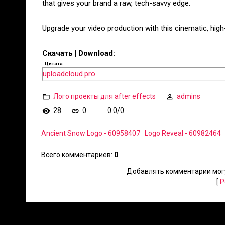
that gives your brand a raw, tech-savvy edge.
Upgrade your video production with this cinematic, high
Скачать | Download:
Цитата
uploadcloud.pro
Лого проекты для after effects
admins
28
0
0.0
/
0
Ancient Snow Logo - 60958407
Logo Reveal - 60982464
Всего комментариев
:
0
Добавлять комментарии могу
[
Р