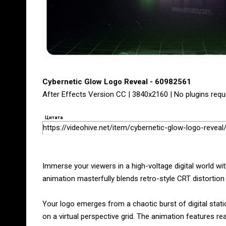
Cybernetic Glow Logo Reveal - 60982561
After Effects Version CC | 3840x2160 | No plugins requ
Цитата
https://videohive.net/item/cybernetic-glow-logo-revea
Immerse your viewers in a high-voltage digital world wi
animation masterfully blends retro-style CRT distortio
Your logo emerges from a chaotic burst of digital stati
on a virtual perspective grid. The animation features rea