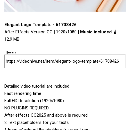
Elegant Logo Template - 61708426
After Effects Version CC | 1920x1080 |
Music included 🎸
|
12.9 MB
Цитата
https://videohive.net/item/elegant-logo-template/61708426
Detailed video tutorial are included
Fast rendering time
Full HD Resolution (1920×1080)
NO PLUGINS REQUIRED
After effects CC2025 and above is required
2 Text placeholders for your texts
1 Images\videos Placeholders for your Logo