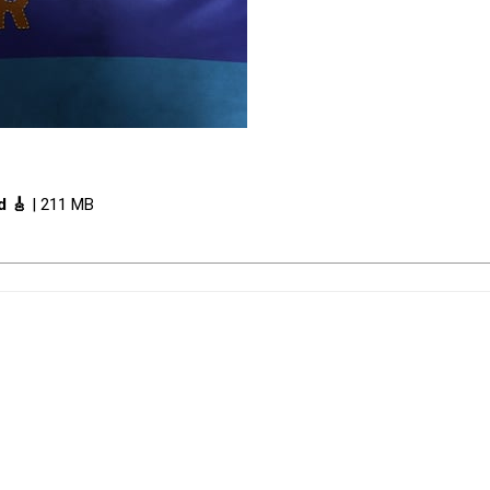
d 🎸
| 211 MB