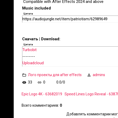
️ Compatible with After Effects 2024 and above
Music included
Цитата
https://audiojungle.net/item/patriotism/62989649
Скачать | Download:
Цитата
Turbobit
--------
Uploadcloud
Лого проекты для after effects
admins
33
0
0.0
/
0
Epic Logo 4K - 63682019
Speed Lines Logo Reveal - 638
Всего комментариев
:
0
Добавлять комментарии могу