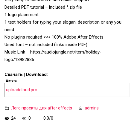
Detailed PDF tutorial – included *.zip file
1 logo placement
1 text holders for typing your slogan, description or any you
need
No plugins required <<< 100% Adobe After Effects
Used font – not included (links inside PDF)
Music Link – https://audiojungle.net/item/holiday-
logo/18982836
Скачать | Download:
Цитата
uploadcloud.pro
Лого проекты для after effects
admins
24
0
0.0
/
0