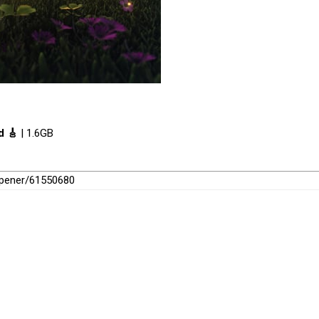
d 🎸
| 1.6GB
opener/61550680