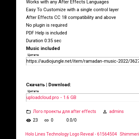
Works with any After Effects Languages
Easy To Customize with a single control layer
After Effects CC 18 compatibility and above
No plugin is required
PDF Help is included
Duration 0:35 sec
Music included
Цитата
https://audiojungle.net/item/ramadan-music-2022/362
Скачать | Download:
Цитата
uploadcloud.pro - 1.6 GB
Лого проекты для after effects
admins
23
0
0.0
/
0
Holo Lines Technology Logo Reveal - 61564504
Shimmeri