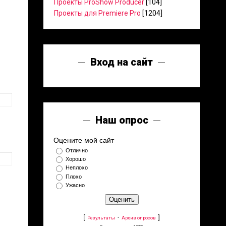
Проекты ProShow Producer
[104]
Проекты для Premiere Pro
[1204]
Вход на сайт
Наш опрос
Оцените мой сайт
Отлично
Хорошо
Неплохо
Плохо
Ужасно
[
·
]
Результаты
Архив опросов