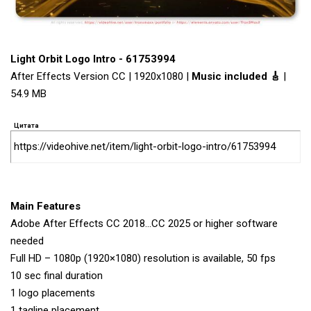
Light Orbit Logo Intro - 61753994
After Effects Version CC | 1920x1080 |
Music included 🎸
|
54.9 MB
Цитата
https://videohive.net/item/light-orbit-logo-intro/61753994
Main Features
Adobe After Effects CC 2018…CC 2025 or higher software
needed
Full HD – 1080p (1920×1080) resolution is available, 50 fps
10 sec final duration
1 logo placements
1 tagline placement