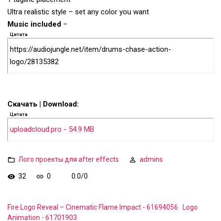
Ultra realistic style – set any color you want
Music included
–
Цитата
https://audiojungle.net/item/drums-chase-action-
logo/28135382
Скачать | Download:
Цитата
uploadcloud.pro - 54.9 MB
Лого проекты для after effects
admins
32
0
0.0
/
0
Fire Logo Reveal – Cinematic Flame Impact - 61694056
Logo
Animation - 61701903