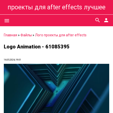
проекты для after effects лучшее
search
person
menu
Главная
»
Файлы
»
Лого проекты для after effects
Logo Animation - 61085395
16.05.2026, 19:01