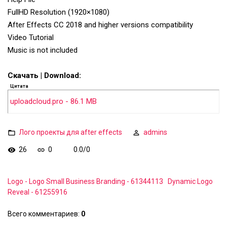
FullHD Resolution (1920×1080)
After Effects CC 2018 and higher versions compatibility
Video Tutorial
Music is not included
Скачать | Download:
Цитата
uploadcloud.pro - 86.1 MB
Лого проекты для after effects
admins
26
0
0.0
/
0
Logo - Logo Small Business Branding - 61344113
Dynamic Logo
Reveal - 61255916
Всего комментариев
:
0