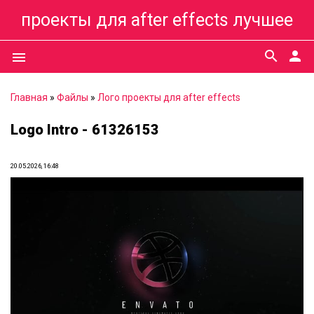
проекты для after effects лучшее
search
person
menu
Главная
»
Файлы
»
Лого проекты для after effects
Logo Intro - 61326153
20.05.2026, 16:48