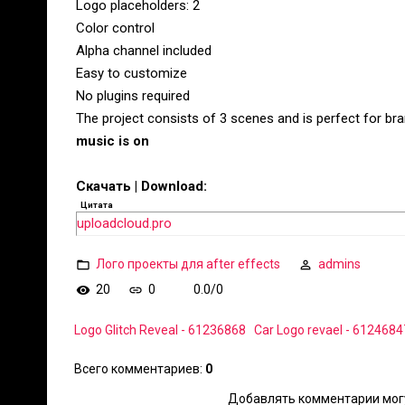
Logo placeholders: 2
Color control
Alpha channel included
Easy to customize
No plugins required
The project consists of 3 scenes and is perfect for bra
music is on
Скачать | Download:
Цитата
uploadcloud.pro
Лого проекты для after effects
admins
20
0
0.0
/
0
Logo Glitch Reveal - 61236868
Car Logo revael - 6124684
Всего комментариев
:
0
Добавлять комментарии могу