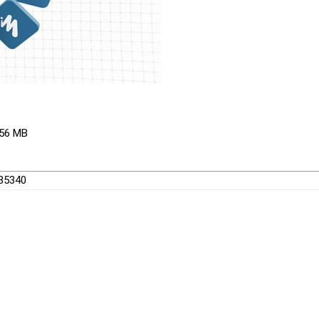
256 MB
235340