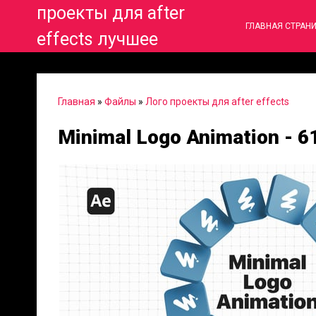
проекты для after
ГЛАВНАЯ СТРАН
effects лучшее
Главная
»
Файлы
»
Лого проекты для after effects
Minimal Logo Animation - 