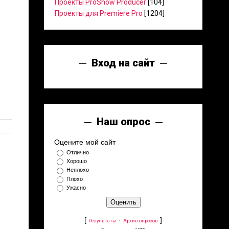
Проекты ProShow Producer
[104]
Проекты для Premiere Pro
[1204]
Вход на сайт
Наш опрос
Оцените мой сайт
Отлично
Хорошо
Неплохо
Плохо
Ужасно
[
·
]
Результаты
Архив опросов