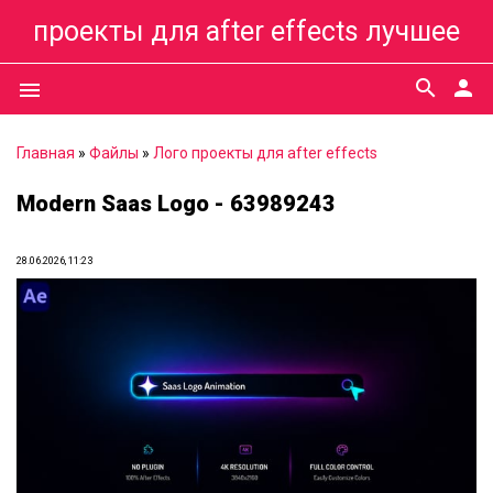
проекты для after effects лучшее
search
person
menu
Главная
»
Файлы
»
Лого проекты для after effects
Modern Saas Logo - 63989243
28.06.2026, 11:23