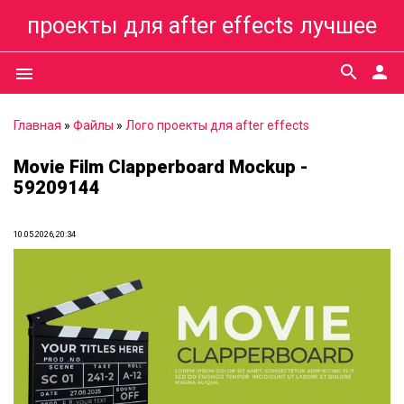
проекты для after effects лучшее
search
person
menu
Главная
»
Файлы
»
Лого проекты для after effects
Movie Film Clapperboard Mockup -
59209144
10.05.2026, 20:34