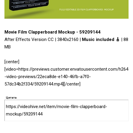
Movie Film Clapperboard Mockup - 59209144
After Effects Version CC | 3840x2160 |
Music included 🎸
| 88
MB
[center]
[video=https://previews.customer.envatousercontent.com/h264
-video-previews/22eca8de-e140-46fb-a7f0-
57dc34b2f334/59209144.mp4][/center]
Цитата
https://videohive.net/item/movie-film-clapperboard-
mockup/59209144