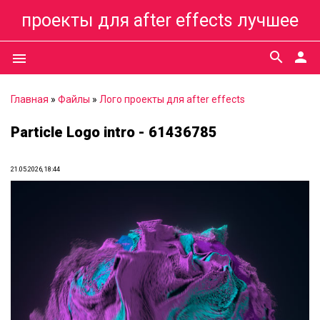
проекты для after effects лучшее
search
person
menu
Главная
»
Файлы
»
Лого проекты для after effects
Particle Logo intro - 61436785
21.05.2026, 18:44