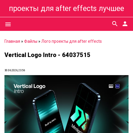
проекты для after effects лучшее
search
person
menu
Главная
»
Файлы
»
Лого проекты для after effects
Vertical Logo Intro - 64037515
30.06.2026, 23:56