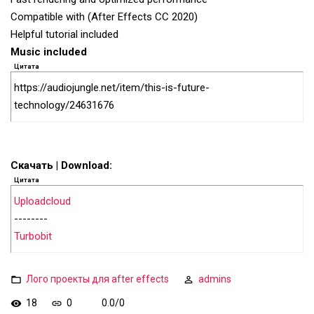
Compatible with (After Effects CC 2020)
Helpful tutorial included
Music included
Цитата
https://audiojungle.net/item/this-is-future-
technology/24631676
Скачать | Download:
Цитата
Uploadcloud
--------
Turbobit
Лого проекты для after effects
admins
18
0
0.0
/
0