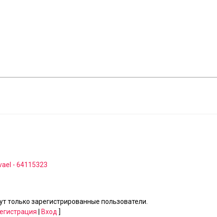
evael - 64115323
т только зарегистрированные пользователи.
егистрация
|
Вход
]