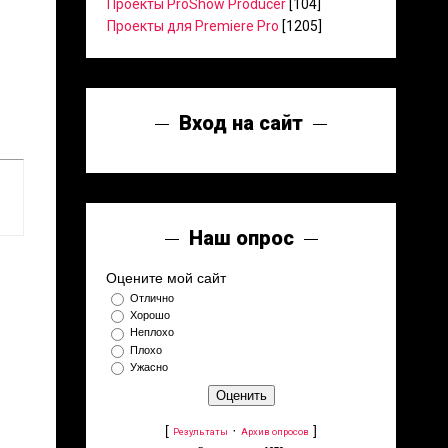
Проекты ProShow Producer
[104]
Проекты для Premiere Pro
[1205]
Вход на сайт
Наш опрос
Оцените мой сайт
Отлично
Хорошо
Неплохо
Плохо
Ужасно
[
·
]
Результаты
Архив опросов