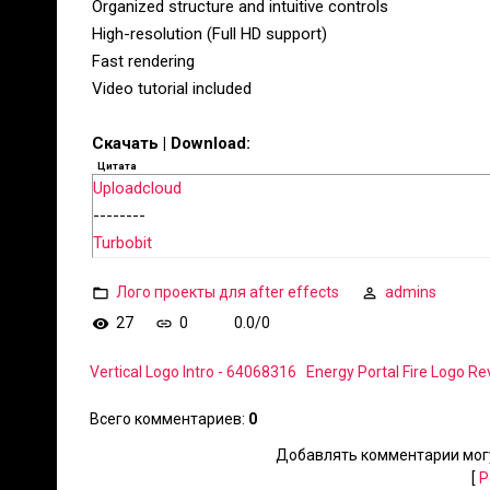
Organized structure and intuitive controls
High-resolution (Full HD support)
Fast rendering
Video tutorial included
Скачать | Download:
Цитата
Uploadcloud
--------
Turbobit
Лого проекты для after effects
admins
27
0
0.0
/
0
Vertical Logo Intro - 64068316
Energy Portal Fire Logo R
Всего комментариев
:
0
Добавлять комментарии могу
[
Р