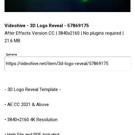
Videohive - 3D Logo Reveal - 57869175
After Effects Version CC | 3840x2160 | No plugins required |
21.6 MB
Цитата
https://videohive.net/item/3d-logo-reveal/57869175
- 3D Logo Reveal Template -
• AE CC 2021 & Above
• 3840×2160 4K Resolution
• Help File and PDF Included