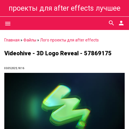
проекты для after effects лучшее
search
person
menu
Главная
»
Файлы
»
Лого проекты для after effects
Videohive - 3D Logo Reveal - 57869175
03.05.2025, 18:16