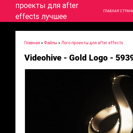
проекты для after
ГЛАВНАЯ СТРАН
effects лучшее
Главная
»
Файлы
»
Лого проекты для after effects
Videohive - Gold Logo - 59