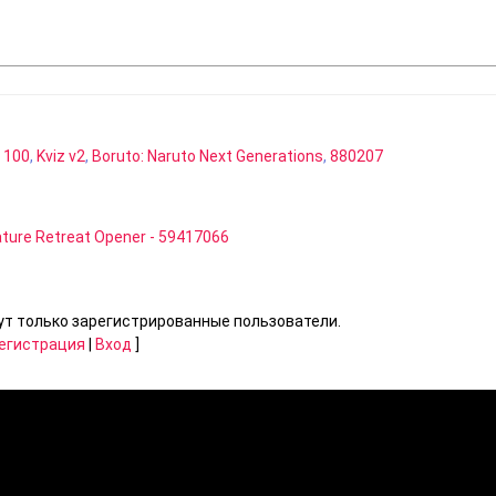
 100
,
Kviz v2
,
Boruto: Naruto Next Generations
,
880207
ature Retreat Opener - 59417066
т только зарегистрированные пользователи.
егистрация
|
Вход
]