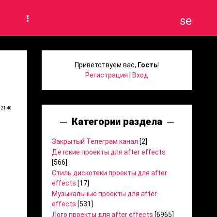
search
Приветствуем вас
,
Гость
!
Регистрация
|
Вход
 21:40
Категории раздела
Закрытый Телеграм канал
[2]
Детские проекты для after effects
[566]
Стиль дискотеки проекты для after
effects
[17]
Музыкальные проекты для after
effects
[531]
Лого проекты для after effects
[6965]