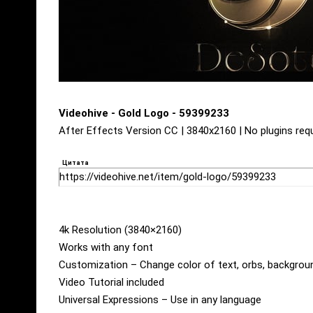
Videohive - Gold Logo - 59399233
After Effects Version CC | 3840x2160 | No plugins requ
Цитата
https://videohive.net/item/gold-logo/59399233
4k Resolution (3840×2160)
Works with any font
Customization – Change color of text, orbs, backgrou
Video Tutorial included
Universal Expressions – Use in any language