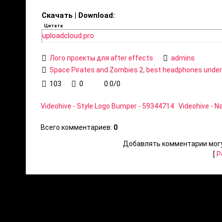
Скачать | Download:
Цитата
uploadcloud.pro
Лого проекты для after effects
admins
Space Pirates and Zombies 2
,
best headphones under
103
0
0.0
/
0
Videohive - Style Logo Bumper - 59344714
Videohive - N
Всего комментариев
:
0
Добавлять комментарии могу
[
Р