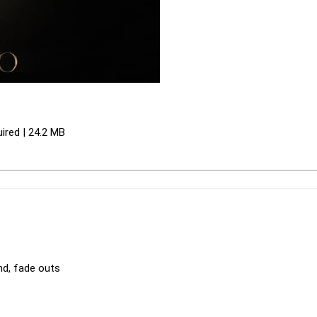
ired | 24.2 MB
nd, fade outs