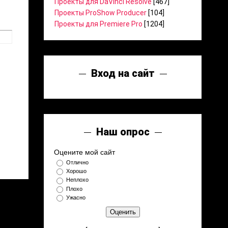
Проекты для DaVinci Resolve
[467]
Проекты ProShow Producer
[104]
Проекты для Premiere Pro
[1204]
Вход на сайт
Наш опрос
Оцените мой сайт
Отлично
Хорошо
Неплохо
Плохо
Ужасно