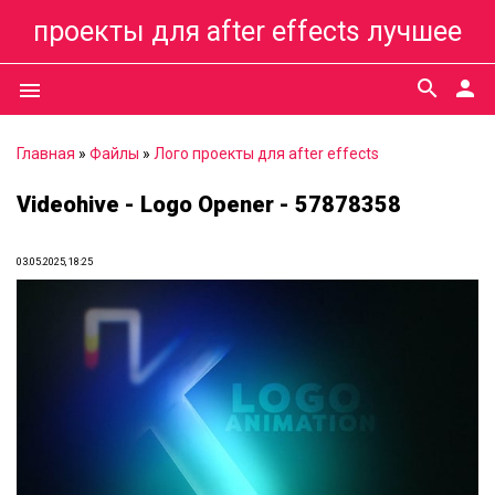
проекты для after effects лучшее
search
person
menu
Главная
»
Файлы
»
Лого проекты для after effects
Videohive - Logo Opener - 57878358
03.05.2025, 18:25