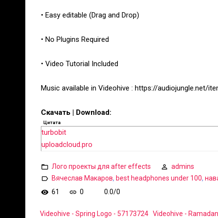
• Easy editable (Drag and Drop)
• No Plugins Required
• Video Tutorial Included
Music available in Videohive : https://audiojungle.net
Скачать | Download:
Цитата
turbobit
uploadcloud.pro
Лого проекты для after effects
admins
Вячеслав Макаров
,
best headphones under 100
,
нав
61
0
0.0
/
0
Videohive - Spring Logo - 57173724
Videohive - Ramadan