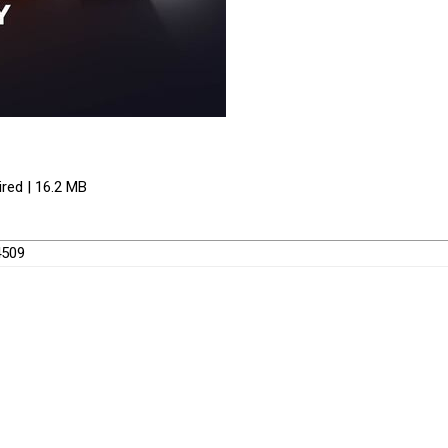
ired | 16.2 MB
4509