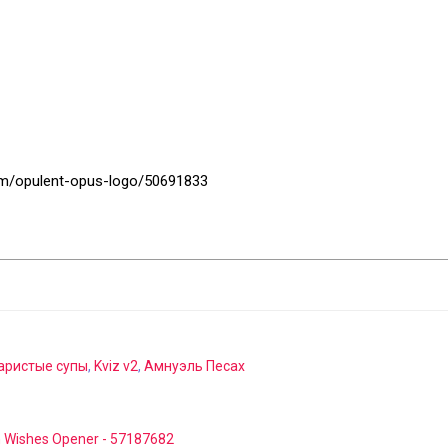
/item/opulent-opus-logo/50691833
аристые супы
,
Kviz v2
,
Амнуэль Песах
 Wishes Opener - 57187682