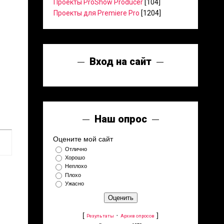
Проекты ProShow Producer
[104]
Проекты для Premiere Pro
[1204]
Вход на сайт
Наш опрос
Оцените мой сайт
Отлично
Хорошо
Неплохо
Плохо
Ужасно
[
·
]
Результаты
Архив опросов