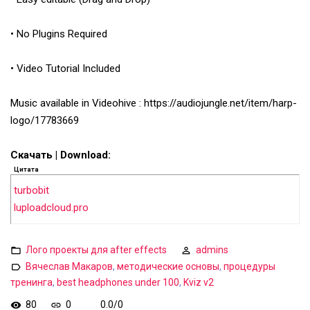
• No Plugins Required
• Video Tutorial Included
Music available in Videohive : https://audiojungle.net/item/harp-
logo/17783669
Скачать | Download:
Цитата
turbobit
luploadcloud.pro
Лого проекты для after effects
admins
Вячеслав Макаров
,
методические основы
,
процедуры
тренинга
,
best headphones under 100
,
Kviz v2
80
0
0.0
/
0