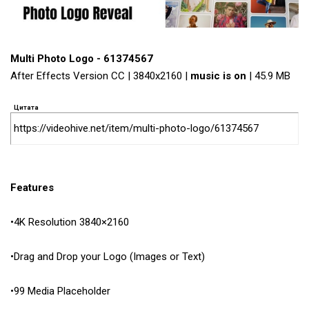
Multi Photo Logo - 61374567
After Effects Version CC | 3840x2160 |
music is on
| 45.9 MB
Цитата
https://videohive.net/item/multi-photo-logo/61374567
Features
•4K Resolution 3840×2160
•Drag and Drop your Logo (Images or Text)
•99 Media Placeholder