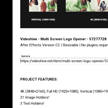
Videohive - Multi Screen Logo Opener - 57277728
After Effects Version CC | Resizable | No plugins requi
Цитата
https://videohive.net/item/multi-screen-logo-opener/
PROJECT FEATURES:
4K (3840×2160), Full HD (1920×1080), Vertical (1080×19
21 Image Holders!
3 Text Holders!