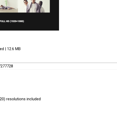
red | 12.6 MB
57277728
20) resolutions included