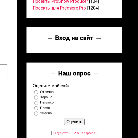
Проекты ProShow Producer
[104]
Проекты для Premiere Pro
[1204]
Вход на сайт
Наш опрос
Оцените мой сайт
Отлично
Хорошо
Неплохо
Плохо
Ужасно
[
·
]
Результаты
Архив опросов