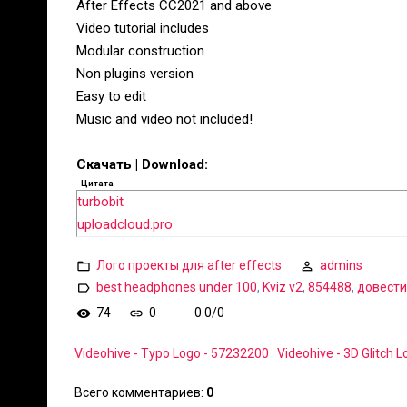
After Effects CC2021 and above
Video tutorial includes
Modular construction
Non plugins version
Easy to edit
Music and video not included!
Скачать | Download:
Цитата
turbobit
uploadcloud.pro
Лого проекты для after effects
admins
best headphones under 100
,
Kviz v2
,
854488
,
довести
74
0
0.0
/
0
Videohive - Typo Logo - 57232200
Videohive - 3D Glitch 
Всего комментариев
:
0