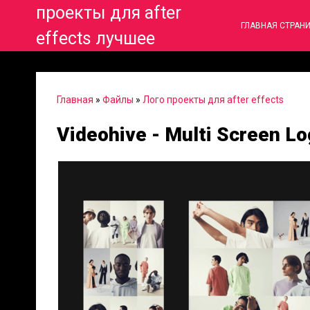
проекты для after
ГЛАВНАЯ СТРАН
effects лучшее
Главная
»
Файлы
»
Лого проекты для after effects
Videohive - Multi Screen L