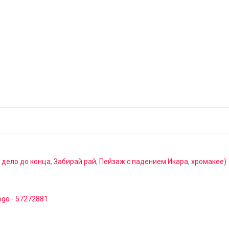
 дело до конца
,
Забирай рай
,
Пейзаж с падением Икара
,
хромакее)
Logo - 57272881