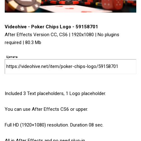
Videohive - Poker Chips Logo - 59158701
After Effects Version CC, CS6 | 1920x1080 | No plugins
required | 80.3 Mb
Цитата
https://videohive.net/item/poker-chips-logo/59158701
Included 3 Text placeholders, 1 Logo placeholder.
You can use After Effects CS6 or upper.
Full HD (1920×1080) resolution. Duration 08 sec.
All in After Effects and no need plug-in.