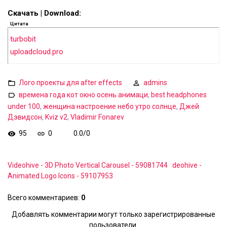
Скачать | Download:
Цитата
turbobit
uploadcloud.pro
Лого проекты для after effects
admins
времена года кот окно осень анимаци
,
best headphones
under 100
,
женщина настроение небо утро солнце
,
Джей
Дэвидсон
,
Kviz v2
,
Vladimir Fonarev
95
0
0.0
/
0
Videohive - 3D Photo Vertical Carousel - 59081744
deohive -
Animated Logo Icons - 59107953
Всего комментариев
:
0
Добавлять комментарии могут только зарегистрированные
пользователи.