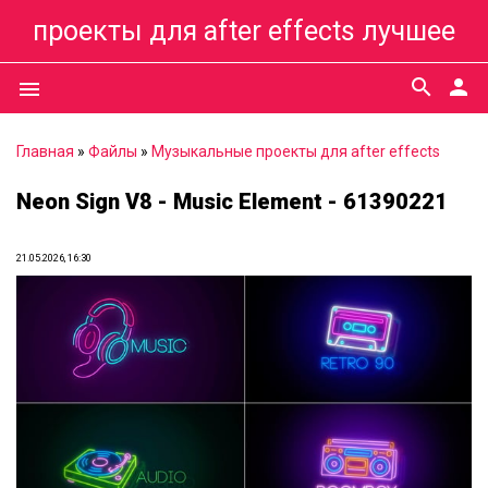
проекты для after effects лучшее
search
person
menu
Главная
»
Файлы
»
Музыкальные проекты для after effects
Neon Sign V8 - Music Element - 61390221
21.05.2026, 16:30