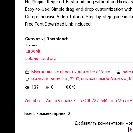
No Plugins Required: Fast rendering without additional 
Easy-to-Use: Simple drag-and-drop customization with s
Comprehensive Video Tutorial: Step-by-step guide incl
Free Font Download Link Included.
Скачать | Download:
Цитата
turbobit
uploadcloud.pro
Музыкальные проекты для after effects
admi
выкачка туалетов.
,
2300
,
выкачка выгребных ям.
,
Kv
139
0
0.0
/
0
Videohive - Audio Visualizer - 57400727
MA Lo-fi Music B
Всего комментариев
:
0
Добавлять комментарии могу
[
Р