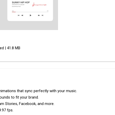
red | 41.8 MB
imations that sync perfectly with your music.
unds to fit your brand.
ram Stories, Facebook, and more.
9.97 fps.