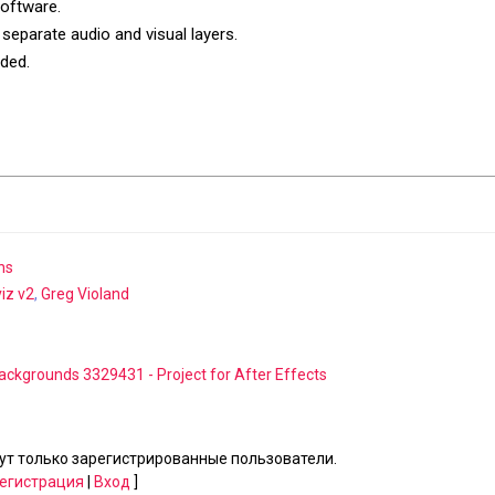
software.
eparate audio and visual layers.
uded.
ns
iz v2
,
Greg Violand
ackgrounds 3329431 - Project for After Effects
т только зарегистрированные пользователи.
егистрация
|
Вход
]