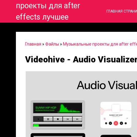
проекты для after
ГЛАВНАЯ СТРАН
effects лучшее
Главная
»
Файлы
»
Музыкальные проекты для after eff
Videohive - Audio Visualize