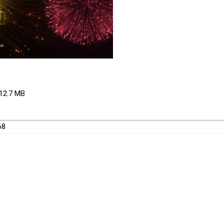
112.7 MB
68