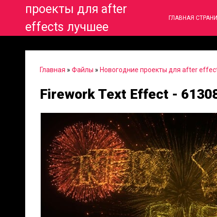
проекты для after
ГЛАВНАЯ СТРАН
effects лучшее
Главная
»
Файлы
»
Новогодние проекты для after effec
Firework Text Effect - 6130