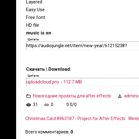
Layered
Easy Use
Free font
HD file
music is on
Цитата
https://audiojungle.net/item/new-year/61215238?
Скачать | Download:
Цитата
uploadcloud.pro - 112.7 MB
Новогодние проекты для after effects
admins
31
0
0.0
/
0
Christmas Card 8963187 - Project for After Effects
Winte
Всего комментариев
:
0