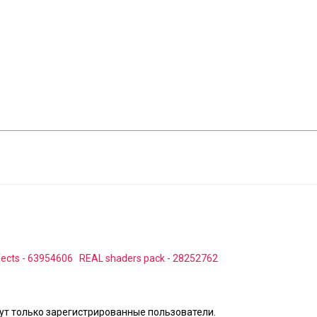
ffects - 63954606
REAL shaders pack - 28252762
т только зарегистрированные пользователи.