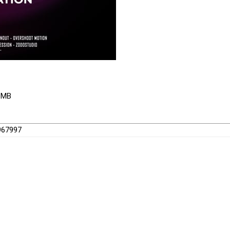
1 MB
3967997