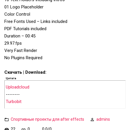
01 Logo Placeholder
Color Control
Free Fonts Used – Links included
PDF Tutorials included
Duration – 00:45
29.97.fps
Very Fast Render
No Plugins Required
Скачать | Download:
Цитата
Uploadcloud
--------
Turbobit
Спортивные проекты для after effects
admins
22
0
0.0
/
0