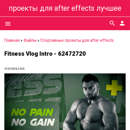
проекты для after effects лучшее
search
person
menu
Главная
»
Файлы
»
Спортивные проекты для after effects
Fitness Vlog Intro - 62472720
10.05.2026, 23:06