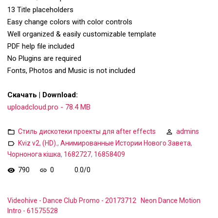
13 Title placeholders
Easy change colors with color controls
Well organized & easily customizable template
PDF help file included
No Plugins are required
Fonts, Photos and Music is not included
Скачать | Download:
uploadcloud.pro - 78.4 MB
Стиль дискотеки проекты для after effects
admins
Kviz v2
,
(HD).
,
Анимированные Истории Нового Завета
,
Чорнонога кішка
,
1682727
,
16858409
790
0
0.0
/
0
Videohive - Dance Club Promo - 20173712
Neon Dance Motion
Intro - 61575528