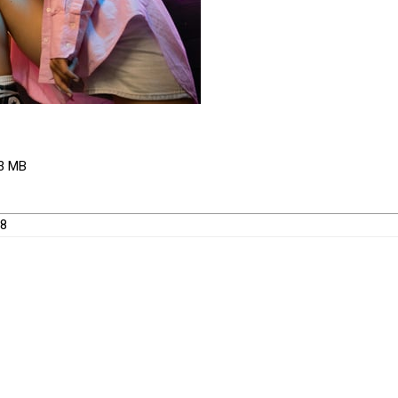
.3 MB
88