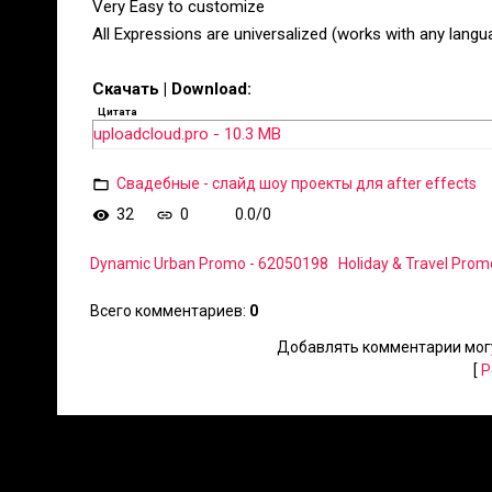
Very Easy to customize
All Expressions are universalized (works with any langu
Скачать | Download:
Цитата
uploadcloud.pro - 10.3 MB
Свадебные - слайд шоу проекты для after effects
32
0
0.0
/
0
Dynamic Urban Promo - 62050198
Holiday & Travel Prom
Всего комментариев
:
0
Добавлять комментарии могу
[
Р