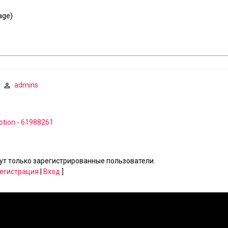
age)
admins
otion - 61988261
т только зарегистрированные пользователи.
егистрация
|
Вход
]