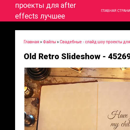
проекты для after
ГЛАВНАЯ СТРАН
effects лучшее
Главная
»
Файлы
»
Свадебные - слайд шоу проекты для 
Old Retro Slideshow - 4526