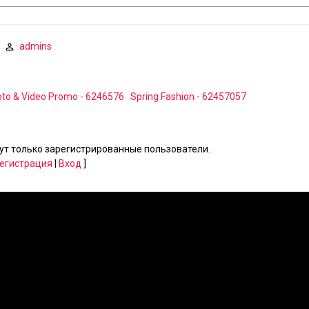
admins
hoto & Video Promo - 6246576
Spring Fashion - 62457057
т только зарегистрированные пользователи.
егистрация
|
Вход
]