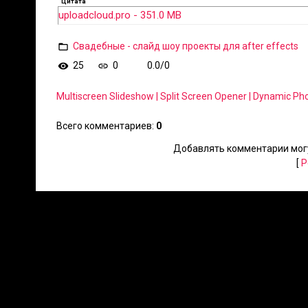
Цитата
uploadcloud.pro - 351.0 MB
Свадебные - слайд шоу проекты для after effects
25
0
0.0
/
0
Multiscreen Slideshow | Split Screen Opener | Dynamic P
Всего комментариев
:
0
Добавлять комментарии могу
[
Р